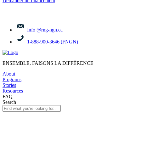
Demander un financement
Info @rng-ngn.ca
1-888-900-3646 (FNGN)
ENSEMBLE, FAISONS LA DIFFÉRENCE
About
Programs
Stories
Resources
FAQ
Search